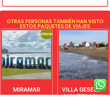
OTRAS PERSONAS TAMBIÉN HAN VISTO
ESTOS PAQUETES DE VIAJES
¡Oferta!
MIRAMAR
VILLA GESELL –
MONTECARLO
$
805.000,00
$
695.000,00
$
730.000,00