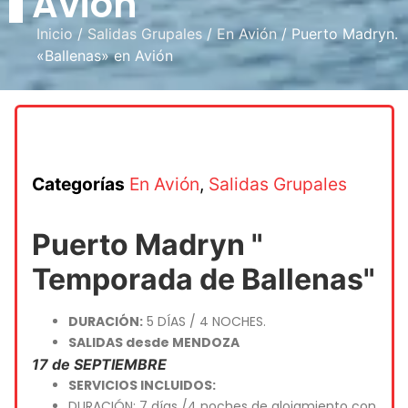
Avión
Inicio
/
Salidas Grupales
/
En Avión
/ Puerto Madryn.
«Ballenas» en Avión
Categorías
En Avión
,
Salidas Grupales
Puerto Madryn "
Temporada de Ballenas"
DURACIÓN:
5 DÍAS / 4 NOCHES.
SALIDAS desde MENDOZA
17 de SEPTIEMBRE
SERVICIOS INCLUIDOS:
DURACIÓN: 7 días /4 noches de alojamiento con