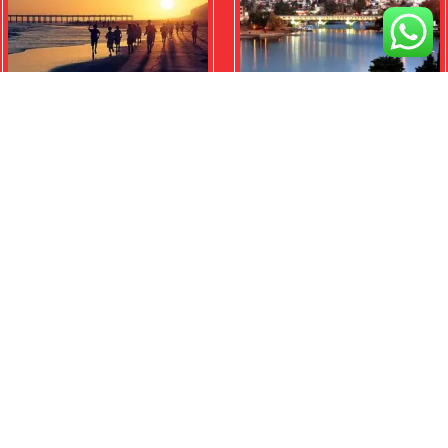
NECOCHEA
VILLA CARLOS
PAZ
$
875.000,00
$
795.000,00
Wenceslao Nuñez 737 -
Local B Rivadavia -
Mendoza