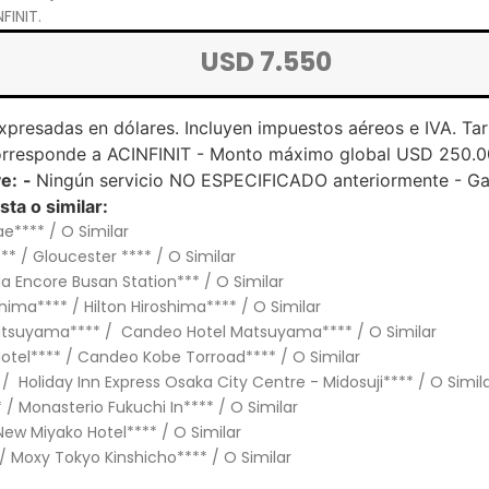
FINIT.
USD 7.550
expresadas en dólares. Incluyen impuestos aéreos e IVA. Ta
o corresponde a ACINFINIT - Monto máximo global USD 250.0
ye:
-
Ningún servicio NO ESPECIFICADO anteriormente - Gas
sta o similar:
**** / O Similar
** / Gloucester **** / O Similar
 Encore Busan Station*** / O Similar
ima**** / Hilton Hiroshima**** / O Similar
tsuyama**** / Candeo Hotel Matsuyama**** / O Similar
Hotel**** / Candeo Kobe Torroad**** / O Similar
oliday Inn Express Osaka City Centre - Midosuji**** / O Simil
/ Monasterio Fukuchi In**** / O Similar
 New Miyako Hotel**** / O Similar
/ Moxy Tokyo Kinshicho**** / O Similar