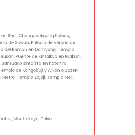
o en Seúl, Changdeokgung Palace,
leza de Suwon, Palacio de verano de
seo del Bambú en Damyang, Templo
usan, Puente de Kintaikyo en Iwakuni,
Santuario sintoísta en Kotohira,
Templo de Kongobuji y Ajikan o Zazen
 Metro, Templo Zojoji, Templo Meiji,
matsu, Monte Koya, Tokio.