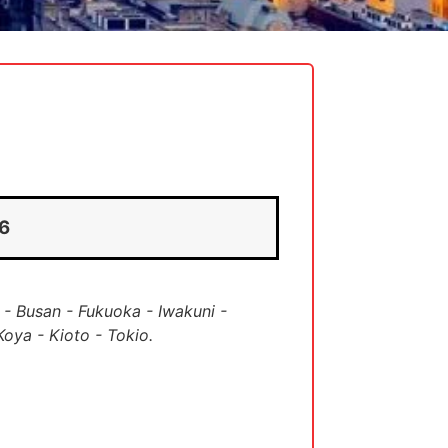
6
 Busan - Fukuoka - Iwakuni -
oya - Kioto - Tokio.