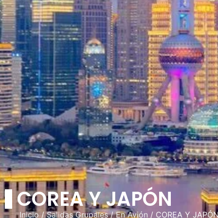
COREA Y JAPÓN
Inicio
/
Salidas Grupales
/
En Avión
/ COREA Y JAPÓ