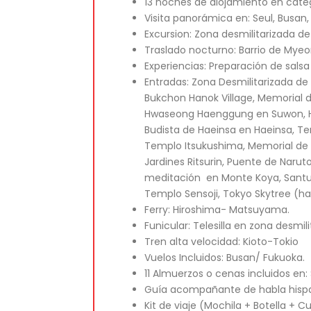
13 noches de alojamiento en cate
Visita panorámica en: Seul, Busan, 
Excursion: Zona desmilitarizada d
Traslado nocturno: Barrio de Myeon
Experiencias: Preparación de sals
Entradas: Zona Desmilitarizada d
Bukchon Hanok Village, Memorial 
Hwaseong Haenggung en Suwon, H
Budista de Haeinsa en Haeinsa, T
Templo Itsukushima, Memorial de l
Jardines Ritsurin, Puente de Nar
meditación en Monte Koya, Santuari
Templo Sensoji, Tokyo Skytree (h
Ferry: Hiroshima- Matsuyama.
Funicular: Telesilla en zona desm
Tren alta velocidad: Kioto-Tokio
Vuelos Incluidos: Busan/ Fukuoka.
11 Almuerzos o cenas incluidos en
Guía acompañante de habla hisp
Kit de viaje (Mochila + Botella + Cu