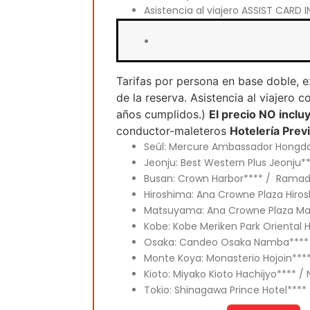
Asistencia al viajero ASSIST CARD IN
Tarifas por persona en base doble, 
de la reserva. Asistencia al viajer
años cumplidos.)
El precio NO inclu
conductor-maleteros
Hotelería Previ
Seúl: Mercure Ambassador Hongdae
Jeonju: Best Western Plus Jeonju**
Busan: Crown Harbor**** / Ramada
Hiroshima: Ana Crowne Plaza Hirosh
Matsuyama: Ana Crowne Plaza Ma
Kobe: Kobe Meriken Park Oriental 
Osaka: Candeo Osaka Namba**** / H
Monte Koya: Monasterio Hojoin**** 
Kioto: Miyako Kioto Hachijyo**** /
Tokio: Shinagawa Prince Hotel**** 