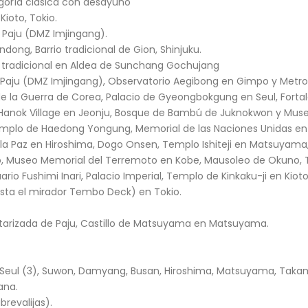
goría clásica con desayuno
Kioto, Tokio.
e Paju (DMZ Imjingang).
dong, Barrio tradicional de Gion, Shinjuku.
a tradicional en Aldea de Sunchang Gochujang
e Paju (DMZ Imjingang), Observatorio Aegibong en Gimpo y Metr
de la Guerra de Corea, Palacio de Gyeongbokgung en Seul, Forta
anok Village en Jeonju, Bosque de Bambú de Juknokwon y Mu
emplo de Haedong Yongung, Memorial de las Naciones Unidas en B
a Paz en Hiroshima, Dogo Onsen, Templo Ishiteji en Matsuyama, 
uto, Museo Memorial del Terremoto en Kobe, Mausoleo de Okuno, 
o Fushimi Inari, Palacio Imperial, Templo de Kinkaku-ji en Kioto,
asta el mirador Tembo Deck) en Tokio.
ilitarizada de Paju, Castillo de Matsuyama en Matsuyama.
: Seul (3), Suwon, Damyang, Busan, Hiroshima, Matsuyama, Taka
ana.
brevalijas).