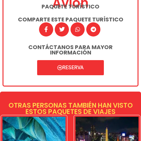
Avión
PAQUETE TURÍSTICO
COMPARTE ESTE PAQUETE TURÍSTICO
CONTÁCTANOS PARA MAYOR
INFORMACIÓN
RESERVA
OTRAS PERSONAS TAMBIÉN HAN VISTO
ESTOS PAQUETES DE VIAJES