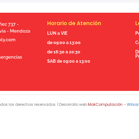
Horario de Atención
L
ez 737 -
via - Mendoza
LUN a VIE
P
oly.com
de 09:00 a 13:00
C
de 16:30 a 20:30
D
P
ergencias
SAB de 09:00 a 13:00
dos los derechos reservados. | Desarrollo web
MakComputación
–
Wilsar