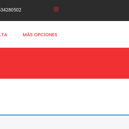
634280502
LTA
MÁS OPCIONES