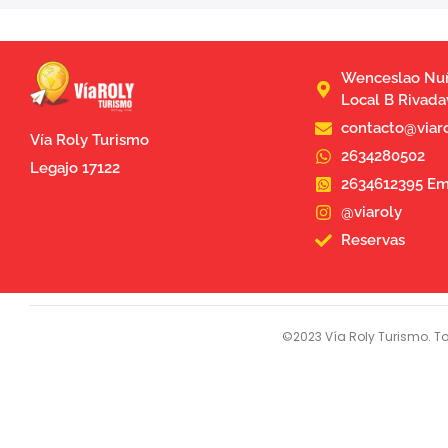
Wenceslao Nuñ
Local B Rivada
contacto@viar
Vía Roly Turismo
2634280502
Legajo 17122
2634612395 Em
@viaroly
Reservas
©2023 Vía Roly Turismo. To